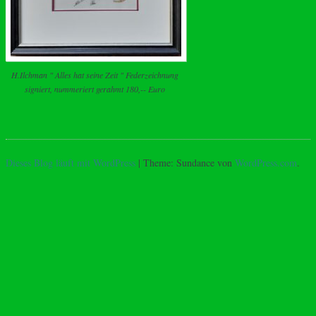
H.Ilchman " Alles hat seine Zeit " Federzeichnung
signiert, nummeriert gerahmt 180,-- Euro
Dieses Blog läuft mit WordPress
|
Theme: Sundance von
WordPress.com
.