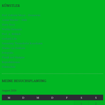
KÜNSTLER
Prof. Gabriele Meyer – Dennewitz
Armin Mueller – Stahl
Harry Horn
Wiebke Steinmetz
Prof. A. Böhlich
Gerhard Lahr
Sammlung Thomsdorfer Kunstkaten
Marius van Dokkum
Fotografie
Plastik und Skulptur
Reproduktionen
Datenschutz
MEINE BESUCHSPLANUNG
August 2026
M
D
M
D
F
S
S
1
2