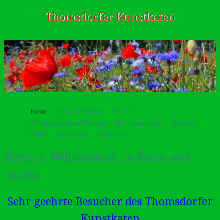
Thomsdorfer Kunstkaten
Springe zum Inhalt
Home
Bild und Rahmen
Journal
Menü
Öffnungszeiten und Termine
Ihr Feriendomizil
Kontakt
Garten
Impressum
Datenschutz
Herzlich Willkommen im Katen und
Garten
Sehr geehrte Besucher des Thomsdorfer
Kunstkaten