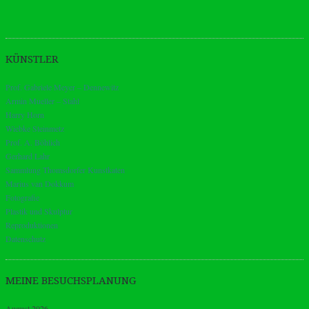
KÜNSTLER
Prof. Gabriele Meyer – Dennewitz
Armin Mueller – Stahl
Harry Horn
Wiebke Steinmetz
Prof. A. Böhlich
Gerhard Lahr
Sammlung Thomsdorfer Kunstkaten
Marius van Dokkum
Fotografie
Plastik und Skulptur
Reproduktionen
Datenschutz
MEINE BESUCHSPLANUNG
August 2026