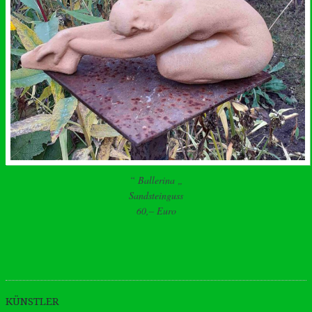
“ Ballerina „
Sandsteinguss
60,– Euro
KÜNSTLER