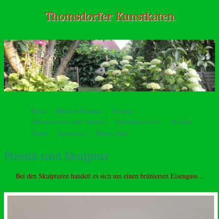
Thomsdorfer Kunstkaten
Springe zum Inhalt
Home
Bild und Rahmen
Journal
Menü
Öffnungszeiten und Termine
Ihr Feriendomizil
Kontakt
Garten
Impressum
Datenschutz
Plastik und Skulptur
Bei den Skulpturen handelt es sich um einen brünierten Eisenguss ..