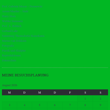
Prof. Gabriele Meyer – Dennewitz
Armin Mueller – Stahl
Harry Horn
Wiebke Steinmetz
Prof. A. Böhlich
Gerhard Lahr
Sammlung Thomsdorfer Kunstkaten
Marius van Dokkum
Fotografie
Plastik und Skulptur
Reproduktionen
Datenschutz
MEINE BESUCHSPLANUNG
August 2026
M
D
M
D
F
S
S
1
2
3
4
5
6
7
8
9