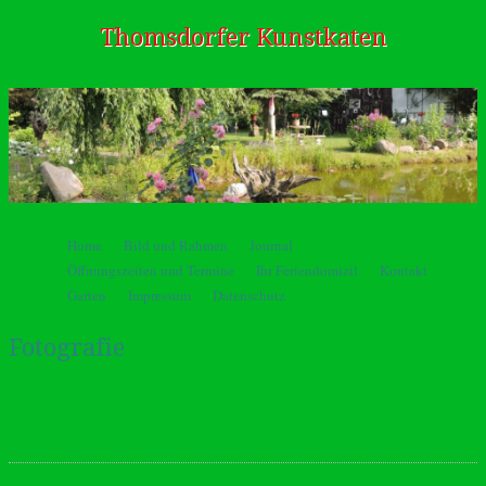
Thomsdorfer Kunstkaten
Springe zum Inhalt
Home
Bild und Rahmen
Journal
Menü
Öffnungszeiten und Termine
Ihr Feriendomizil
Kontakt
Garten
Impressum
Datenschutz
Fotografie